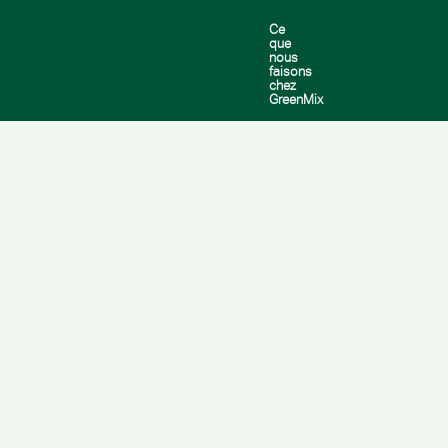
Ce
que
nous
faisons
chez
GreenMix
Depuis 1996
GreenMix
s’est
spécialisé
dans les
engrais et le